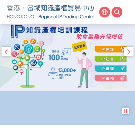
跳
至
主
內
主
頁
容
視
開
覺
始
播放影片
知識產權貿易：
知識產權貿易：
香港
知識產權如何燃亮創意？
香港
見證經濟新領域
見證經濟新領域
區域知識產權貿易中心
區域知識產權貿易中心
重