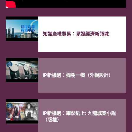
知識產權出海商業配對活動」（附
圖）
23.06.2026
知識產權貿易：見證經濟新領域
提交原授專利申請以符合「專利
盒」制度下的本地專利註冊要求
16.06.2026
IP新機遇：獨樹一幟（外觀設計）
2026年粵港澳大灣區高價值知識產
權培育佈局大賽
15.06.2026
IP新機遇：躍然紙上: 九龍城寨小說
【基本課程】IP104【HKTISC知識
（版權）
產權培訓】香港原授專利制度導航