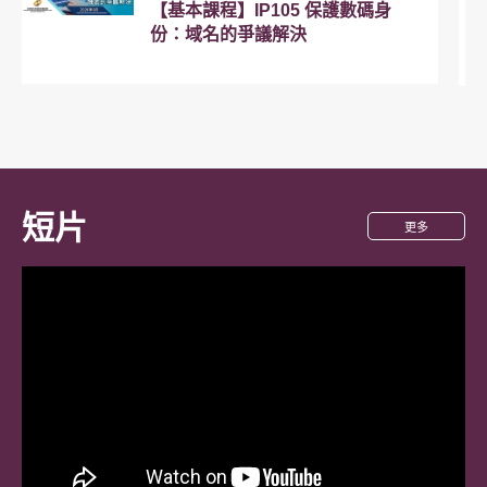
【基本課程】IP105 保護數碼身
份：域名的爭議解決
10.07.2026
2026年粵港澳大灣區高價值知識產
權培育佈局大賽巡講培訓(香港澳門
站)
短片
關
更多
於
影
29.06.2026
片
二零二六年內地與香港特區、澳門
特區知識產權研討會
26.06.2026
知識產權署在廣州首辦「內地企業